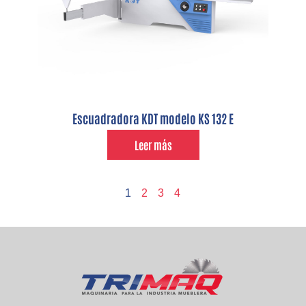
Escuadradora KDT modelo KS 132 E
Leer más
1
2
3
4